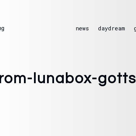
ng
news
daydream
rom-lunabox-gotts