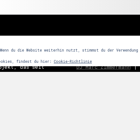
freunde
 Wenn du die Website weiterhin nutzt, stimmst du der Verwendung
ookies, findest du hier:
Cookie-Richtlinie
ojekt, das seit
DJ Marc Zimmermann
|
ein Partykonzept
Frequency Assaults
|
h den Reiz
ghosts
|
C
o
ast is Cle
ntensives
|
Nachtwort
|
edooboo
dergrund steht
Never End
|
Reptile 
arrenmusik mit
ie dem Raum bzw.
 zu bestimmten
links
snacht etc.