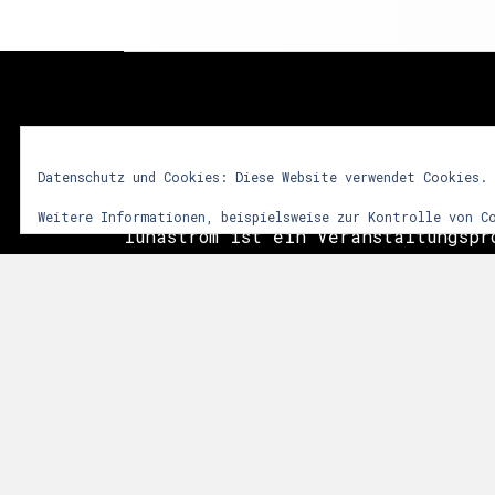
lunastrom
Datenschutz und Cookies: Diese Website verwendet Cookies.
Weitere Informationen, beispielsweise zur Kontrolle von C
lunastrom ist ein Veranstaltungspr
2001 audiovisuelle Kunstformen in 
integriert. Dem Besucher soll durc
vielfältiger Sinneseindrücke ein i
Erlebnis vermittelt werden. Im Vor
das Zusammenwirken sphärischer Git
Licht- und Videoinstallationen sow
der Natur. Die Events finden meist
Anlässen, wie Mittsommer, Walpurgi
statt.