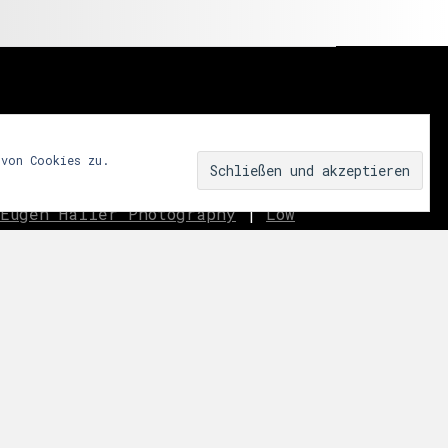
 von Cookies zu.
Eugen Haller Photography
|
Low
innen.aussen.raum
|
We fear
ar
|
Miss Shapes
|
Jane_pink_
|
Sublime
|
eavo
|
Dreams
Music