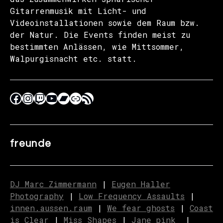
Gitarrenmusik mit Licht- und
Videoinstallationen sowie dem Raum bzw.
der Natur. Die Events finden meist zu
bestimmten Anlässen, wie Mittsommer,
Walpurgisnacht etc. statt.
freunde
DJ Marc Zimmermann
|
Eugen Haller
Photography
|
Low Frequency Assaults
|
innen.aussen.raum
|
We fear ghosts
|
C
o
ast
is Clear
|
Miss Shapes
|
Jane_pink_
|