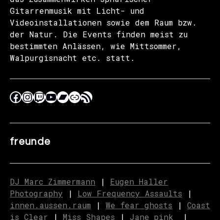
Gitarrenmusik mit Licht- und
Videoinstallationen sowie dem Raum bzw.
der Natur. Die Events finden meist zu
bestimmten Anlässen, wie Mittsommer,
Walpurgisnacht etc. statt.
freunde
DJ Marc Zimmermann
|
Eugen Haller
Photography
|
Low Frequency Assaults
|
innen.aussen.raum
|
We fear ghosts
|
C
o
ast
is Clear
|
Miss Shapes
|
Jane_pink_
|