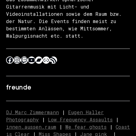
Gitarrenmusik mit Licht- und
Videoinstallationen sowie dem Raum bzw.
der Natur. Die Events finden meist zu
bestimmten Anlässen, wie Mittsommer,
Walpurgisnacht etc. statt.
freunde
DJ Marc Zimmermann
|
Eugen Haller
Photography
|
Low Frequency Assaults
|
innen.aussen.raum
|
We fear ghosts
|
C
o
ast
is Clear
|
Miss Shapes
|
Jane_pink_
|