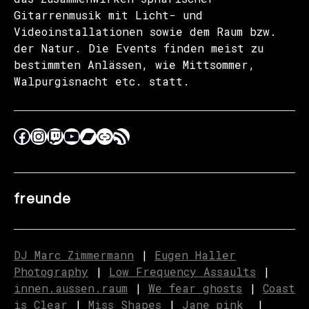
Gitarrenmusik mit Licht- und
Videoinstallationen sowie dem Raum bzw.
der Natur. Die Events finden meist zu
bestimmten Anlässen, wie Mittsommer,
Walpurgisnacht etc. statt.
freunde
DJ Marc Zimmermann
|
Eugen Haller
Photography
|
Low Frequency Assaults
|
innen.aussen.raum
|
We fear ghosts
|
C
o
ast
is Clear
|
Miss Shapes
|
Jane_pink_
|