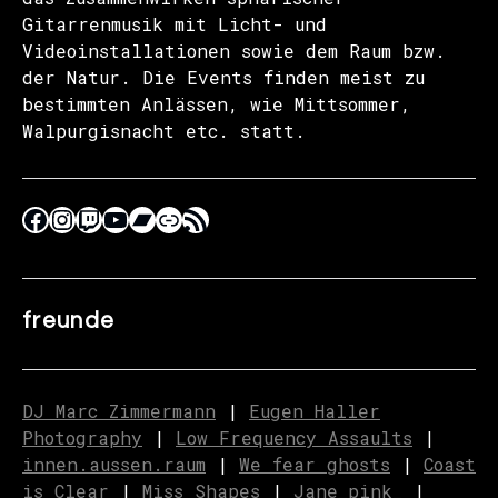
Gitarrenmusik mit Licht- und
Videoinstallationen sowie dem Raum bzw.
der Natur. Die Events finden meist zu
bestimmten Anlässen, wie Mittsommer,
Walpurgisnacht etc. statt.
freunde
DJ Marc Zimmermann
|
Eugen Haller
Photography
|
Low Frequency Assaults
|
innen.aussen.raum
|
We fear ghosts
|
C
o
ast
is Clear
|
Miss Shapes
|
Jane_pink_
|