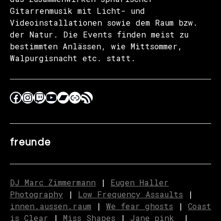
Gitarrenmusik mit Licht- und
Videoinstallationen sowie dem Raum bzw.
der Natur. Die Events finden meist zu
bestimmten Anlässen, wie Mittsommer,
Walpurgisnacht etc. statt.
freunde
DJ Marc Zimmermann
|
Eugen Haller
Photography
|
Low Frequency Assaults
|
innen.aussen.raum
|
We fear ghosts
|
C
o
ast
is Clear
|
Miss Shapes
|
Jane_pink_
|