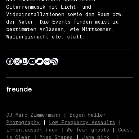
Gitarrenmusik mit Licht- und
Videoinstallationen sowie dem Raum bzw.
der Natur. Die Events finden meist zu
bestimmten Anlässen, wie Mittsommer,
Walpurgisnacht etc. statt.
freunde
DJ Marc Zimmermann
|
Eugen Haller
Photography
|
Low Frequency Assaults
|
innen.aussen.raum
|
We fear ghosts
|
C
o
ast
is Clear
|
Miss Shapes
|
Jane_pink_
|