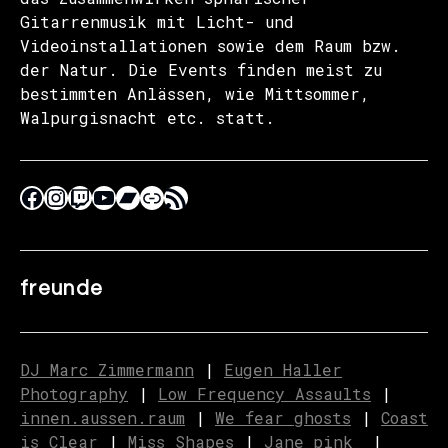
Gitarrenmusik mit Licht- und
Videoinstallationen sowie dem Raum bzw.
der Natur. Die Events finden meist zu
bestimmten Anlässen, wie Mittsommer,
Walpurgisnacht etc. statt.
freunde
DJ Marc Zimmermann
|
Eugen Haller
Photography
|
Low Frequency Assaults
|
innen.aussen.raum
|
We fear ghosts
|
C
o
ast
is Clear
|
Miss Shapes
|
Jane_pink_
|