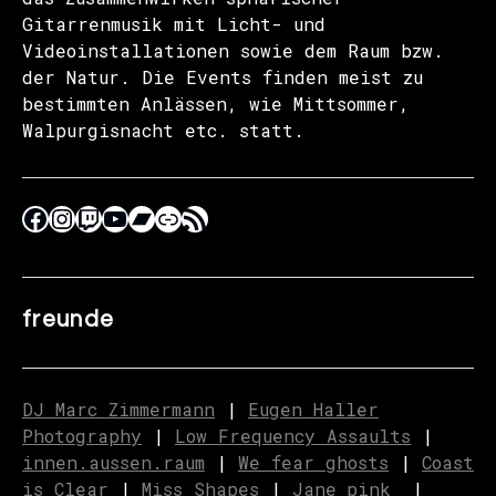
Gitarrenmusik mit Licht- und
Videoinstallationen sowie dem Raum bzw.
der Natur. Die Events finden meist zu
bestimmten Anlässen, wie Mittsommer,
Walpurgisnacht etc. statt.
freunde
DJ Marc Zimmermann
|
Eugen Haller
Photography
|
Low Frequency Assaults
|
innen.aussen.raum
|
We fear ghosts
|
C
o
ast
is Clear
|
Miss Shapes
|
Jane_pink_
|