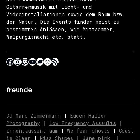
Gitarrenmusik mit Licht- und
Videoinstallationen sowie dem Raum bzw.
der Natur. Die Events finden meist zu
bestimmten Anlässen, wie Mittsommer,
Walpurgisnacht etc. statt.
freunde
DJ Marc Zimmermann
|
Eugen Haller
Photography
|
Low Frequency Assaults
|
innen.aussen.raum
|
We fear ghosts
|
C
o
ast
is Clear
|
Miss Shapes
|
Jane_pink_
|