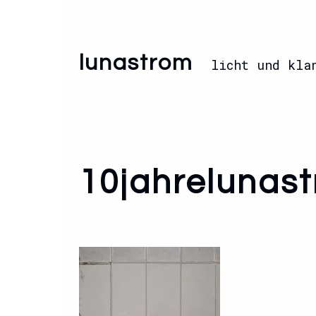
lunastrom
licht und kla
10jahrelunas