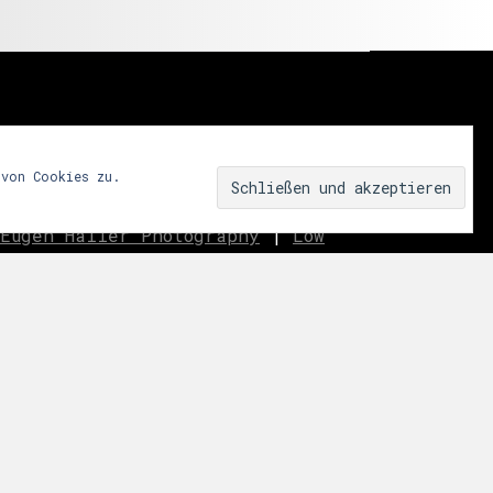
 von Cookies zu.
Eugen Haller Photography
|
Low
innen.aussen.raum
|
We fear
ar
|
Miss Shapes
|
Jane_pink_
|
Sublime
|
eavo
|
Dreams
Music