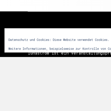
lunastrom
Datenschutz und Cookies: Diese Website verwendet Cookies.
Weitere Informationen, beispielsweise zur Kontrolle von C
lunastrom ist ein Veranstaltungspr
2001 audiovisuelle Kunstformen in 
integriert. Dem Besucher soll durc
vielfältiger Sinneseindrücke ein i
Erlebnis vermittelt werden. Im Vor
das Zusammenwirken sphärischer Git
Licht- und Videoinstallationen sow
der Natur. Die Events finden meist
Anlässen, wie Mittsommer, Walpurgi
statt.