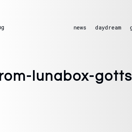
ng
news
daydream
trom-lunabox-gotts