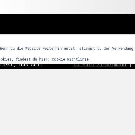
freunde
 Wenn du die Website weiterhin nutzt, stimmst du der Verwendung
ookies, findest du hier:
Cookie-Richtlinie
ojekt, das seit
DJ Marc Zimmermann
|
ein Partykonzept
Frequency Assaults
|
h den Reiz
ghosts
|
C
o
ast is Cle
ntensives
|
Nachtwort
|
edooboo
dergrund steht
Never End
|
Reptile 
arrenmusik mit
ie dem Raum bzw.
 zu bestimmten
links
snacht etc.