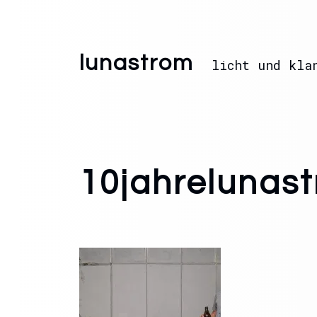
lunastrom
licht und kla
10jahrelunas