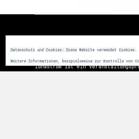
lunastrom
Datenschutz und Cookies: Diese Website verwendet Cookies.
Weitere Informationen, beispielsweise zur Kontrolle von C
lunastrom ist ein Veranstaltungspr
2001 audiovisuelle Kunstformen in 
integriert. Dem Besucher soll durc
vielfältiger Sinneseindrücke ein i
Erlebnis vermittelt werden. Im Vor
das Zusammenwirken sphärischer Git
Licht- und Videoinstallationen sow
der Natur. Die Events finden meist
Anlässen, wie Mittsommer, Walpurgi
statt.