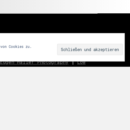
 von Cookies zu.
Eugen Haller Photography
|
Low
innen.aussen.raum
|
We fear
ar
|
Miss Shapes
|
Jane_pink_
|
Sublime
|
eavo
|
Dreams
Music