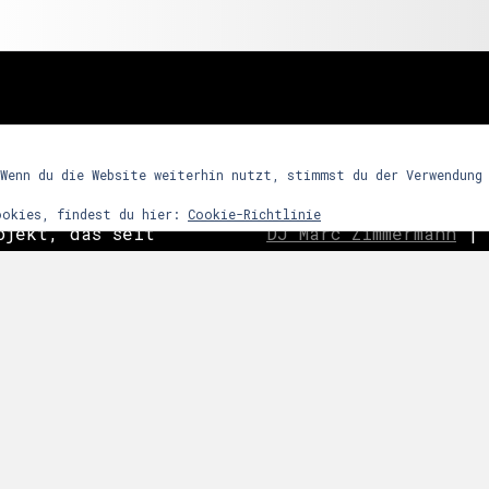
freunde
 Wenn du die Website weiterhin nutzt, stimmst du der Verwendung
ookies, findest du hier:
Cookie-Richtlinie
ojekt, das seit
DJ Marc Zimmermann
|
ein Partykonzept
Frequency Assaults
|
h den Reiz
ghosts
|
C
o
ast is Cle
ntensives
|
Nachtwort
|
edooboo
dergrund steht
Never End
|
Reptile 
arrenmusik mit
ie dem Raum bzw.
 zu bestimmten
links
snacht etc.