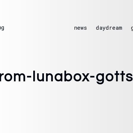
ng
news
daydream
trom-lunabox-gotts