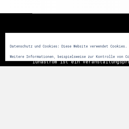
lunastrom
Datenschutz und Cookies: Diese Website verwendet Cookies.
Weitere Informationen, beispielsweise zur Kontrolle von C
lunastrom ist ein Veranstaltungspr
2001 audiovisuelle Kunstformen in 
integriert. Dem Besucher soll durc
vielfältiger Sinneseindrücke ein i
Erlebnis vermittelt werden. Im Vor
das Zusammenwirken sphärischer Git
Licht- und Videoinstallationen sow
der Natur. Die Events finden meist
Anlässen, wie Mittsommer, Walpurgi
statt.