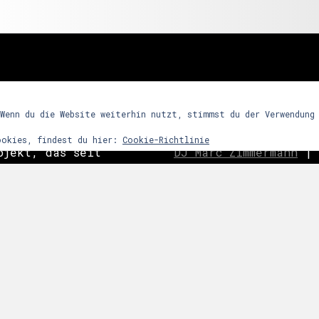
freunde
 Wenn du die Website weiterhin nutzt, stimmst du der Verwendung
ookies, findest du hier:
Cookie-Richtlinie
ojekt, das seit
DJ Marc Zimmermann
|
ein Partykonzept
Frequency Assaults
|
h den Reiz
ghosts
|
C
o
ast is Cle
ntensives
|
Nachtwort
|
edooboo
dergrund steht
Never End
|
Reptile 
arrenmusik mit
ie dem Raum bzw.
 zu bestimmten
links
snacht etc.