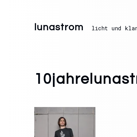
lunastrom
licht und kla
10jahrelunas