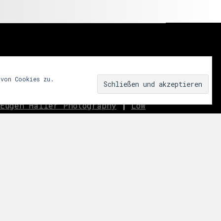
 von Cookies zu.
Eugen Haller Photography
|
Low
innen.aussen.raum
|
We fear
ar
|
Miss Shapes
|
Jane_pink_
|
Sublime
|
eavo
|
Dreams
Music