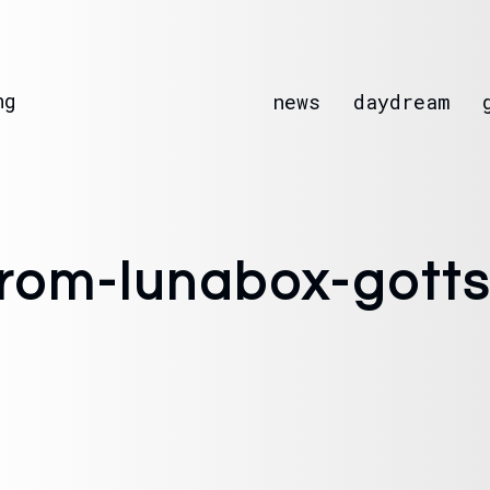
ng
news
daydream
trom-lunabox-gotts