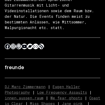
Gitarrenmusik mit Licht- und
Videoinstallationen sowie dem Raum bzw.
der Natur. Die Events finden meist zu
bestimmten Anlässen, wie Mittsommer,
Walpurgisnacht etc. statt.
freunde
DJ Marc Zimmermann
|
Eugen Haller
Photography
|
Low Frequency Assaults
|
innen.aussen.raum
|
We fear ghosts
|
C
o
ast
is Clear
|
Miss Shapes
|
Jane_pink_
|