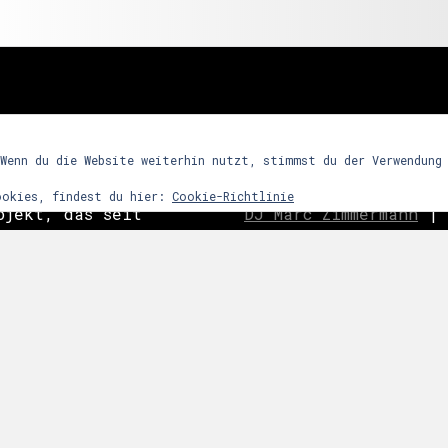
freunde
 Wenn du die Website weiterhin nutzt, stimmst du der Verwendung
ookies, findest du hier:
Cookie-Richtlinie
ojekt, das seit
DJ Marc Zimmermann
|
ein Partykonzept
Frequency Assaults
|
h den Reiz
ghosts
|
C
o
ast is Cle
ntensives
|
Nachtwort
|
edooboo
dergrund steht
Never End
|
Reptile 
arrenmusik mit
ie dem Raum bzw.
 zu bestimmten
links
snacht etc.