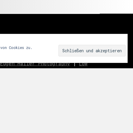
 von Cookies zu.
Eugen Haller Photography
|
Low
innen.aussen.raum
|
We fear
ar
|
Miss Shapes
|
Jane_pink_
|
Sublime
|
eavo
|
Dreams
Music