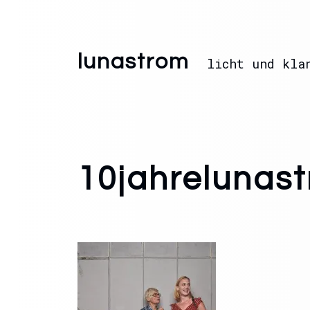
lunastrom
licht und kla
10jahrelunas