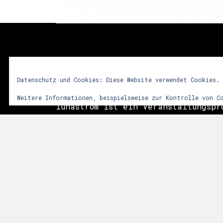
lunastrom
Datenschutz und Cookies: Diese Website verwendet Cookies.
Weitere Informationen, beispielsweise zur Kontrolle von C
lunastrom ist ein Veranstaltungspr
2001 audiovisuelle Kunstformen in 
integriert. Dem Besucher soll durc
vielfältiger Sinneseindrücke ein i
Erlebnis vermittelt werden. Im Vor
das Zusammenwirken sphärischer Git
Licht- und Videoinstallationen sow
der Natur. Die Events finden meist
Anlässen, wie Mittsommer, Walpurgi
statt.