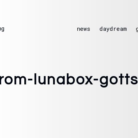
ng
news
daydream
trom-lunabox-gotts