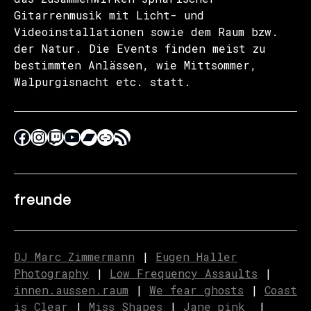
Gitarrenmusik mit Licht- und
Videoinstallationen sowie dem Raum bzw.
der Natur. Die Events finden meist zu
bestimmten Anlässen, wie Mittsommer,
Walpurgisnacht etc. statt.
freunde
DJ Marc Zimmermann
|
Eugen Haller
Photography
|
Low Frequency Assaults
|
innen.aussen.raum
|
We fear ghosts
|
C
o
ast
is Clear
|
Miss Shapes
|
Jane_pink_
|