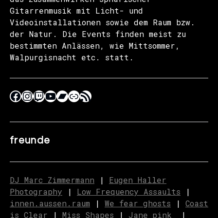
Gitarrenmusik mit Licht- und
Videoinstallationen sowie dem Raum bzw.
der Natur. Die Events finden meist zu
bestimmten Anlässen, wie Mittsommer,
Walpurgisnacht etc. statt.
freunde
DJ Marc Zimmermann
|
Eugen Haller
Photography
|
Low Frequency Assaults
|
innen.aussen.raum
|
We fear ghosts
|
C
o
ast
is Clear
|
Miss Shapes
|
Jane_pink_
|