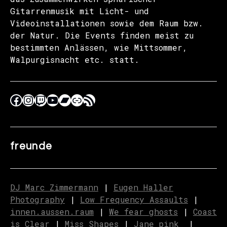
Gitarrenmusik mit Licht- und
Videoinstallationen sowie dem Raum bzw.
der Natur. Die Events finden meist zu
bestimmten Anlässen, wie Mittsommer,
Walpurgisnacht etc. statt.
freunde
DJ Marc Zimmermann
|
Eugen Haller
Photography
|
Low Frequency Assaults
|
innen.aussen.raum
|
We fear ghosts
|
C
o
ast
is Clear
|
Miss Shapes
|
Jane_pink_
|