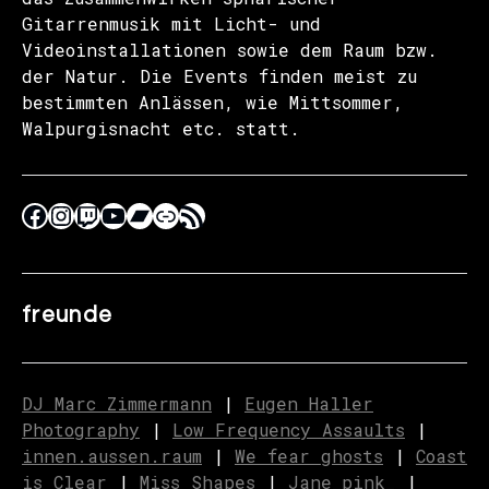
Gitarrenmusik mit Licht- und
Videoinstallationen sowie dem Raum bzw.
der Natur. Die Events finden meist zu
bestimmten Anlässen, wie Mittsommer,
Walpurgisnacht etc. statt.
freunde
DJ Marc Zimmermann
|
Eugen Haller
Photography
|
Low Frequency Assaults
|
innen.aussen.raum
|
We fear ghosts
|
C
o
ast
is Clear
|
Miss Shapes
|
Jane_pink_
|