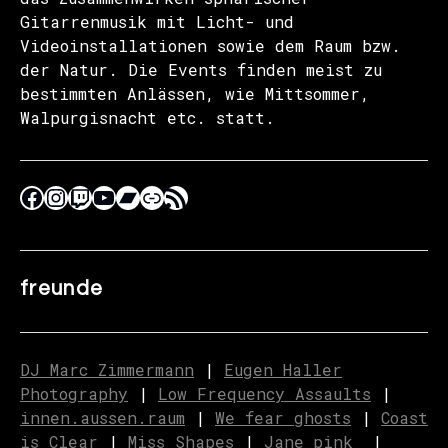
Gitarrenmusik mit Licht- und
Videoinstallationen sowie dem Raum bzw.
der Natur. Die Events finden meist zu
bestimmten Anlässen, wie Mittsommer,
Walpurgisnacht etc. statt.
freunde
DJ Marc Zimmermann
|
Eugen Haller
Photography
|
Low Frequency Assaults
|
innen.aussen.raum
|
We fear ghosts
|
C
o
ast
is Clear
|
Miss Shapes
|
Jane_pink_
|