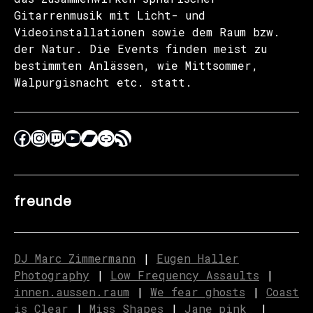
Gitarrenmusik mit Licht- und
Videoinstallationen sowie dem Raum bzw.
der Natur. Die Events finden meist zu
bestimmten Anlässen, wie Mittsommer,
Walpurgisnacht etc. statt.
freunde
DJ Marc Zimmermann
|
Eugen Haller
Photography
|
Low Frequency Assaults
|
innen.aussen.raum
|
We fear ghosts
|
C
o
ast
is Clear
|
Miss Shapes
|
Jane_pink_
|