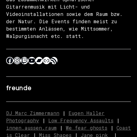
Gitarrenmusik mit Licht- und
Videoinstallationen sowie dem Raum bzw.
der Natur. Die Events finden meist zu
bestimmten Anlässen, wie Mittsommer,
Walpurgisnacht etc. statt.
freunde
DJ Marc Zimmermann
|
Eugen Haller
Photography
|
Low Frequency Assaults
|
innen.aussen.raum
|
We fear ghosts
|
C
o
ast
is Clear
|
Miss Shapes
|
Jane_pink_
|