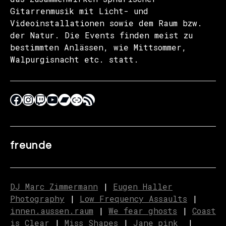
Gitarrenmusik mit Licht- und
Videoinstallationen sowie dem Raum bzw.
der Natur. Die Events finden meist zu
bestimmten Anlässen, wie Mittsommer,
Walpurgisnacht etc. statt.
freunde
DJ Marc Zimmermann
|
Eugen Haller
Photography
|
Low Frequency Assaults
|
innen.aussen.raum
|
We fear ghosts
|
C
o
ast
is Clear
|
Miss Shapes
|
Jane_pink_
|