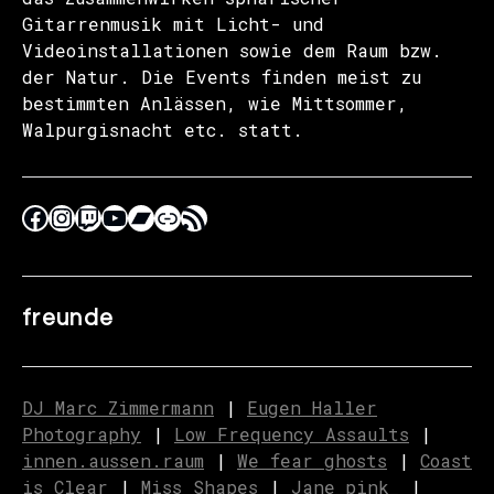
Gitarrenmusik mit Licht- und
Videoinstallationen sowie dem Raum bzw.
der Natur. Die Events finden meist zu
bestimmten Anlässen, wie Mittsommer,
Walpurgisnacht etc. statt.
freunde
DJ Marc Zimmermann
|
Eugen Haller
Photography
|
Low Frequency Assaults
|
innen.aussen.raum
|
We fear ghosts
|
C
o
ast
is Clear
|
Miss Shapes
|
Jane_pink_
|