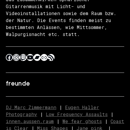
Gitarrenmusik mit Licht- und
Videoinstallationen sowie dem Raum bzw.
der Natur. Die Events finden meist zu
bestimmten Anlässen, wie Mittsommer,
Walpurgisnacht etc. statt.
freunde
DJ Marc Zimmermann
|
Eugen Haller
Photography
|
Low Frequency Assaults
|
innen.aussen.raum
|
We fear ghosts
|
C
o
ast
is Clear
|
Miss Shapes
|
Jane_pink_
|