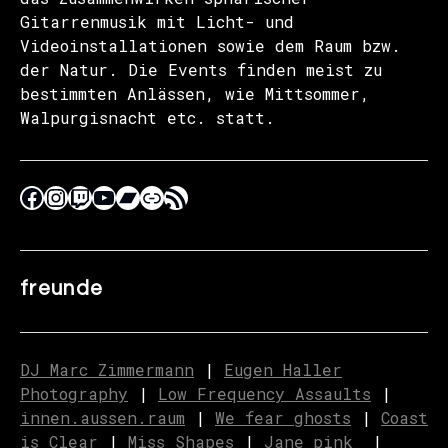
Gitarrenmusik mit Licht- und
Videoinstallationen sowie dem Raum bzw.
der Natur. Die Events finden meist zu
bestimmten Anlässen, wie Mittsommer,
Walpurgisnacht etc. statt.
freunde
DJ Marc Zimmermann
|
Eugen Haller
Photography
|
Low Frequency Assaults
|
innen.aussen.raum
|
We fear ghosts
|
C
o
ast
is Clear
|
Miss Shapes
|
Jane_pink_
|