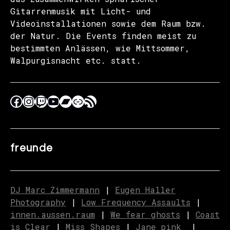
Gitarrenmusik mit Licht- und
Videoinstallationen sowie dem Raum bzw.
der Natur. Die Events finden meist zu
bestimmten Anlässen, wie Mittsommer,
Walpurgisnacht etc. statt.
freunde
DJ Marc Zimmermann
|
Eugen Haller
Photography
|
Low Frequency Assaults
|
innen.aussen.raum
|
We fear ghosts
|
C
o
ast
is Clear
|
Miss Shapes
|
Jane_pink_
|