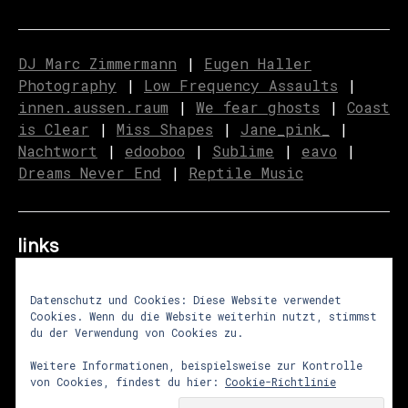
DJ Marc Zimmermann
|
Eugen Haller
Photography
|
Low Frequency Assaults
|
innen.aussen.raum
|
We fear ghosts
|
C
o
ast
is Clear
|
Miss Shapes
|
Jane_pink_
|
Nachtwort
|
edooboo
|
Sublime
|
eavo
|
Dreams Never End
|
Reptile Music
links
Datenschutz und Cookies: Diese Website verwendet
Cookies. Wenn du die Website weiterhin nutzt, stimmst
über uns
|
presse
|
newsletter
du der Verwendung von Cookies zu.
impressum
|
datenschutz
|
agb
Weitere Informationen, beispielsweise zur Kontrolle
von Cookies, findest du hier:
Cookie-Richtlinie