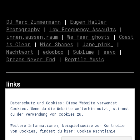
DJ Marc Zimmermann
|
Eugen Haller
Photography
|
Low Frequency Assaults
|
innen.aussen.raum
|
We fear ghosts
|
C
o
ast
is Clear
|
Miss Shapes
|
Jane_pink_
|
Nachtwort
|
edooboo
|
Sublime
|
eavo
|
Dreams Never End
|
Reptile Music
links
Datenschutz und Cookies: Diese Website verwendet
Cookies. Wenn du die Website weiterhin nutzt, stimmst
über uns
|
presse
|
newsletter
du der Verwendung von Cookies zu.
impressum
|
datenschutz
|
agb
Weitere Informationen, beispielsweise zur Kontrolle
von Cookies, findest du hier:
Cookie-Richtlinie