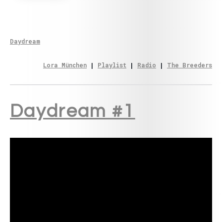
Daydream
Lora München
 | 
Playlist
 | 
Radio
 | 
The Breeders
Daydream #1