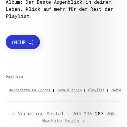
Album: Der Beste Augenblick in deinem
Leben. Klick auf mehr für den Rest der
Playlist.
(MEHR …)
Daydream
Bernadette La Hengst
 | 
Lora München
 | 
Playlist
 | 
Radio
«
Vorherige Seite
1
…
205
206
207
208
Nächste Seite
»