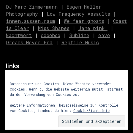
DJ Marc Zimmermann
|
Eugen Haller
Photography
|
Low Frequency Assaults
|
innen.aussen.raum
|
We fear ghosts
|
C
o
ast
is Clear
|
Miss Shapes
|
Jane_pink_
|
Nachtwort
|
edooboo
|
Sublime
|
eavo
|
Dreams Never End
|
Reptile Music
links
Datenschutz und Cookies: Diese Website verwendet
Cookies. Wenn du die Website weiterhin nutzt, stimmst
über uns
|
presse
|
newsletter
du der Verwendung von Cookies zu.
impressum
|
datenschutz
|
agb
Weitere Informationen, beispielsweise zur Kontrolle
von Cookies, findest du hier:
Cookie-Richtlinie
© 2026
lunastrom
Theme von
Anders Norén