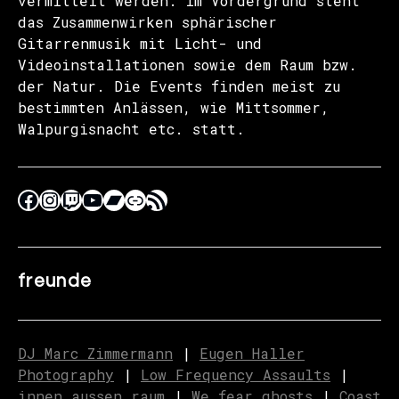
vermittelt werden. Im Vordergrund steht
das Zusammenwirken sphärischer
Gitarrenmusik mit Licht- und
Videoinstallationen sowie dem Raum bzw.
der Natur. Die Events finden meist zu
bestimmten Anlässen, wie Mittsommer,
Walpurgisnacht etc. statt.
freunde
DJ Marc Zimmermann
|
Eugen Haller
Photography
|
Low Frequency Assaults
|
innen.aussen.raum
|
We fear ghosts
|
C
o
ast