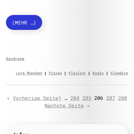
(MEHR …)
Daydream
Lora München
 | 
Pixies
 | 
Playlist
 | 
Radio
 | 
Slowdive
«
Vorherige Seite
1
…
204
205
206
207
208
Nächste Seite
»