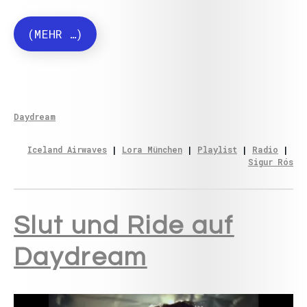
(MEHR …)
Daydream
Iceland Airwaves
 | 
Lora München
 | 
Playlist
 | 
Radio
 | 
Sigur Rós
Slut und Ride auf
Daydream