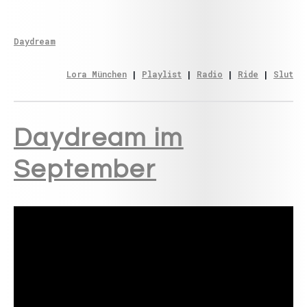
Daydream
Lora München
 | 
Playlist
 | 
Radio
 | 
Ride
 | 
Slut
Daydream im
September