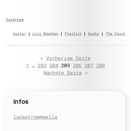
Daydream
Guitar
 | 
Lora München
 | 
Playlist
 | 
Radio
 | 
The Faint
«
Vorherige Seite
1
…
203
204
205
206
207
208
Nächste Seite
»
Infos
lunastrom≈welle