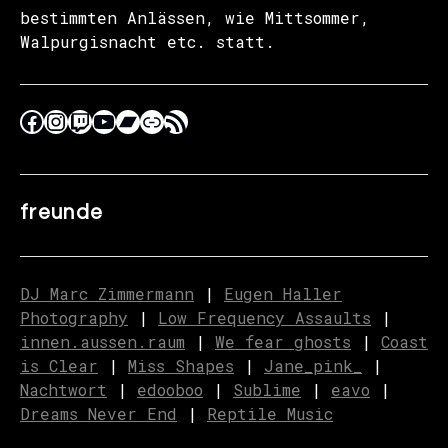
bestimmten Anlässen, wie Mittsommer,
Walpurgisnacht etc. statt.
freunde
DJ Marc Zimmermann
|
Eugen Haller
Photography
|
Low Frequency Assaults
|
innen.aussen.raum
|
We fear ghosts
|
C
o
ast
is Clear
|
Miss Shapes
|
Jane_pink_
|
Nachtwort
|
edooboo
|
Sublime
|
eavo
|
Dreams Never End
|
Reptile Music