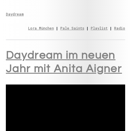
Daydream
Lora München
 | 
Pale Saints
 | 
Playlist
 | 
Radio
Daydream im neuen
Jahr mit Anita Aigner