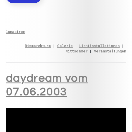
lunastrom
Bismarckturm
 | 
Galerie
 | 
Lichtinstallationen
 | 
Mittsommer
 | 
Veranstaltungen
daydream vom
07.06.2003