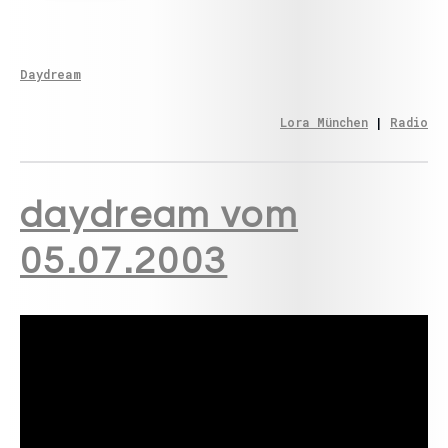
Daydream
Lora München
 | 
Radio
daydream vom
05.07.2003