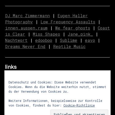
DJ Marc Zimmermann
|
Eugen Haller
Photography
|
Low Frequency Assaults
|
innen.aussen.raum
|
We fear ghosts
|
C
o
ast
is Clear
|
Miss Shapes
|
Jane_pink_
|
Nachtwort
|
edooboo
|
Sublime
|
eavo
|
Dreams Never End
|
Reptile Music
links
Datenschutz und Cookies: Diese Website verwendet
Cookies. Wenn du die Website weiterhin nutzt, stimmst
über uns
|
presse
|
newsletter
du der Verwendung von Cookies zu.
impressum
|
datenschutz
|
agb
Weitere Informationen, beispielsweise zur Kontrolle
von Cookies, findest du hier:
Cookie-Richtlinie
© 2026
lunastrom
Theme von
Anders Norén