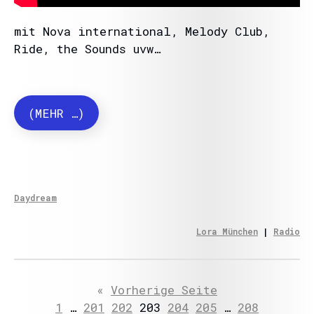
mit Nova international, Melody Club,
Ride, the Sounds uvw…
(MEHR …)
Daydream
Lora München
 | 
Radio
«
Vorherige Seite
1
…
201
202
203
204
205
…
208