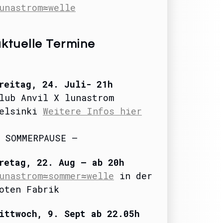
unastrom≈welle
ktuelle Termine
reitag
, 24. Juli- 21
h
lub Anvil X lunastrom
elsinki
Weitere Infos hier
 SOMMERPAUSE –
retag, 22. Aug – ab 20h
unastrom≈sommer≈welle
in der
oten Fabrik
ittwoch, 9. Sept ab 22.05h