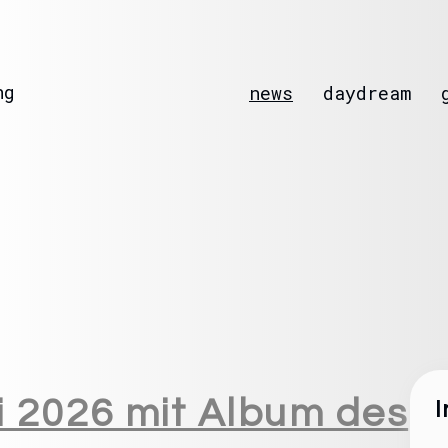
ng
news
daydream
 2026 mit Album des
I