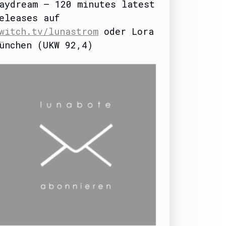
aydream – 120 minutes latest
eleases auf
witch.tv/lunastrom
oder Lora
ünchen (UKW 92,4)