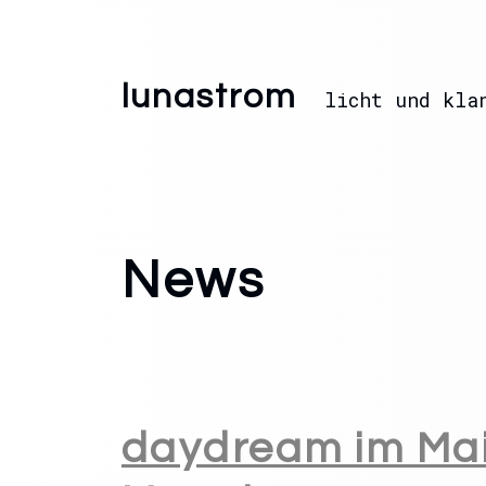
lunastrom
licht und kla
News
daydream im Mai