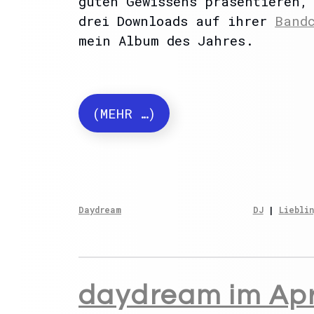
guten Gewissens präsentieren,
drei Downloads auf ihrer
Band
mein Album des Jahres.
(MEHR …)
Daydream
DJ
 | 
Lieblin
daydream im Apr