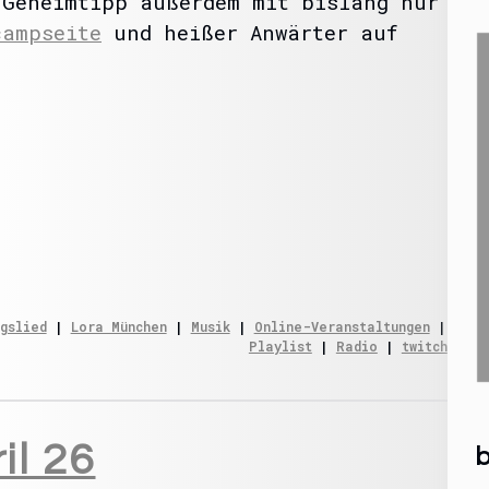
 Geheimtipp außerdem mit bislang nur
campseite
und heißer Anwärter auf
gslied
 | 
Lora München
 | 
Musik
 | 
Online-Veranstaltungen
 | 
Playlist
 | 
Radio
 | 
twitch
il 26
b