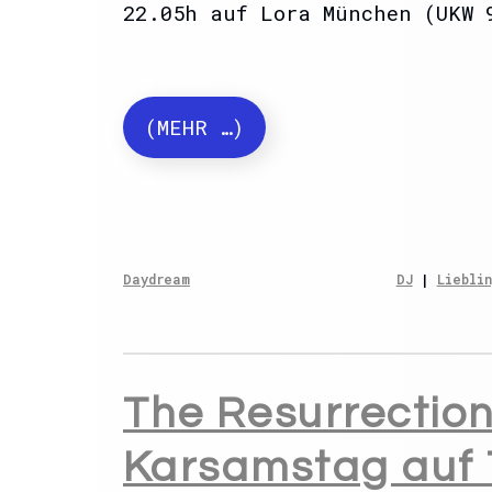
22.05h auf Lora München (UKW 
(MEHR …)
Daydream
DJ
 | 
Lieblin
The Resurrecti
Karsamstag auf 