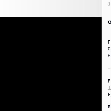
l
a
F
C
H
–
F
l
R
M