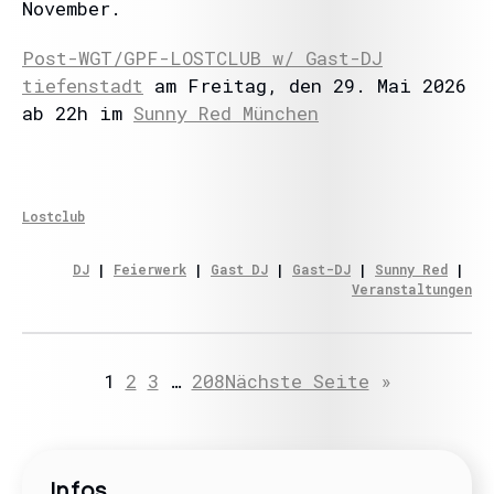
November.
Post-WGT/GPF-LOSTCLUB w/ Gast-DJ
tiefenstadt
am Freitag, den 29. Mai 2026
ab 22h im
Sunny Red München
Lostclub
DJ
 | 
Feierwerk
 | 
Gast DJ
 | 
Gast-DJ
 | 
Sunny Red
 | 
Veranstaltungen
1
2
3
…
208
Nächste Seite
»
Infos