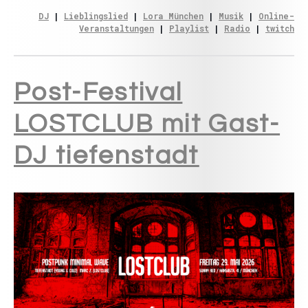
DJ
 | 
Lieblingslied
 | 
Lora München
 | 
Musik
 | 
Online-
Veranstaltungen
 | 
Playlist
 | 
Radio
 | 
twitch
Post-Festival
LOSTCLUB mit Gast-
DJ tiefenstadt