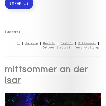
(MEHR …)
lunastrom
DJ
 | 
Galerie
 | 
Gast DJ
 | 
Gast-DJ
 | 
Mittsommer
 | 
Outdoor
 | 
secret
 | 
Veranstaltungen
mittsommer an der
isar