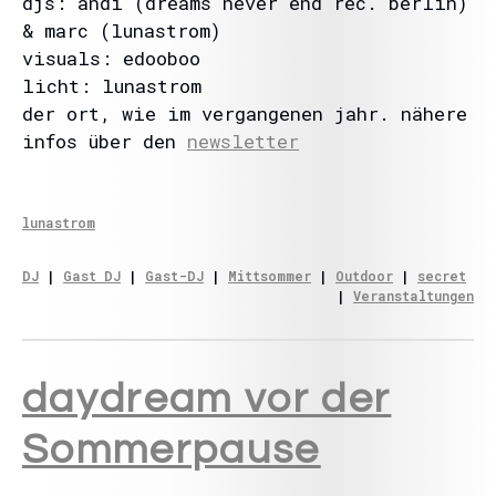
djs: andi (dreams never end rec. berlin)
& marc (lunastrom)
visuals: edooboo
licht: lunastrom
der ort, wie im vergangenen jahr. nähere
infos über den
newsletter
lunastrom
DJ
 | 
Gast DJ
 | 
Gast-DJ
 | 
Mittsommer
 | 
Outdoor
 | 
secret
| 
Veranstaltungen
daydream vor der
Sommerpause