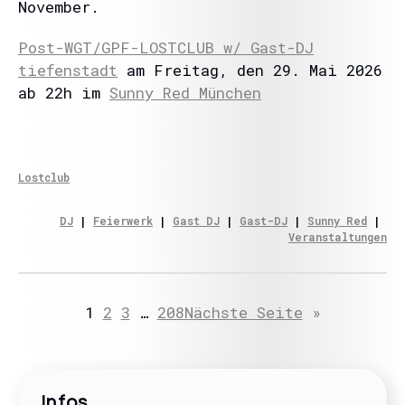
November.
Post-WGT/GPF-LOSTCLUB w/ Gast-DJ
tiefenstadt
am Freitag, den 29. Mai 2026
ab 22h im
Sunny Red München
Lostclub
DJ
 | 
Feierwerk
 | 
Gast DJ
 | 
Gast-DJ
 | 
Sunny Red
 | 
Veranstaltungen
1
2
3
…
208
Nächste Seite
»
Infos