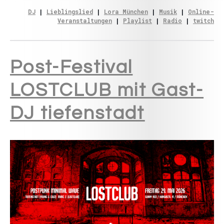
DJ
 | 
Lieblingslied
 | 
Lora München
 | 
Musik
 | 
Online-
Veranstaltungen
 | 
Playlist
 | 
Radio
 | 
twitch
Post-Festival
LOSTCLUB mit Gast-
DJ tiefenstadt