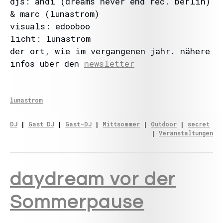
djs: andi (dreams never end rec. berlin)
& marc (lunastrom)
visuals: edooboo
licht: lunastrom
der ort, wie im vergangenen jahr. nähere
infos über den
newsletter
lunastrom
DJ
 | 
Gast DJ
 | 
Gast-DJ
 | 
Mittsommer
 | 
Outdoor
 | 
secret
| 
Veranstaltungen
daydream vor der
Sommerpause