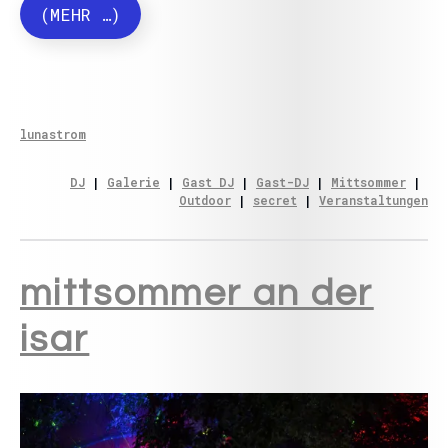
(MEHR …)
lunastrom
DJ
 | 
Galerie
 | 
Gast DJ
 | 
Gast-DJ
 | 
Mittsommer
 | 
Outdoor
 | 
secret
 | 
Veranstaltungen
mittsommer an der
isar